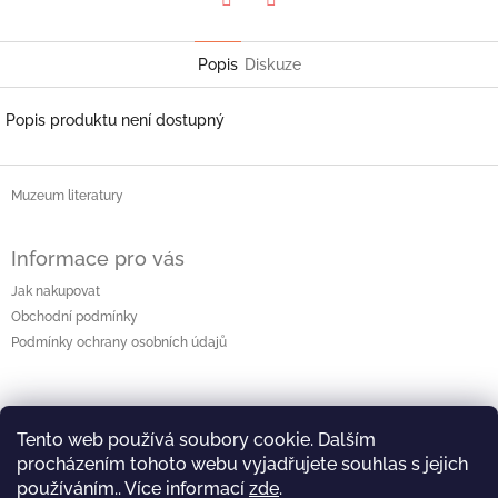
Twitter
Facebook
Popis
Diskuze
Popis produktu není dostupný
Z
á
Muzeum literatury
p
a
Informace pro vás
t
Jak nakupovat
í
Obchodní podmínky
Podmínky ochrany osobních údajů
Kontakt
Tento web používá soubory cookie. Dalším
kuncova
@
pamatnik-np.cz
procházením tohoto webu vyjadřujete souhlas s jejich
používáním.. Více informací
zde
.