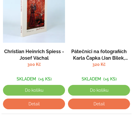
Christian Heinrich Spiess -
Pátečníci na fotografiích
Josef Váchal
Karla Čapka (Jan Bilek,
Jarmila Schreiberová)
300 Kč
320 Kč
SKLADEM
(>5 KS)
SKLADEM
(>5 KS)
Do košíku
Do košíku
Detail
Detail