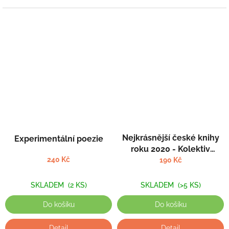
Nejkrásnější české knihy
Experimentální poezie
roku 2020 - Kolektiv
240 Kč
autorů
190 Kč
SKLADEM
(2 KS)
SKLADEM
(>5 KS)
Do košíku
Do košíku
Detail
Detail