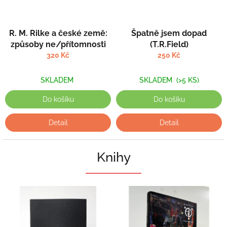
R. M. Rilke a české země:
Špatně jsem dopad
způsoby ne/přítomnosti
(T.R.Field)
320 Kč
250 Kč
SKLADEM
SKLADEM
(>5 KS)
Do košíku
Do košíku
Detail
Detail
Knihy