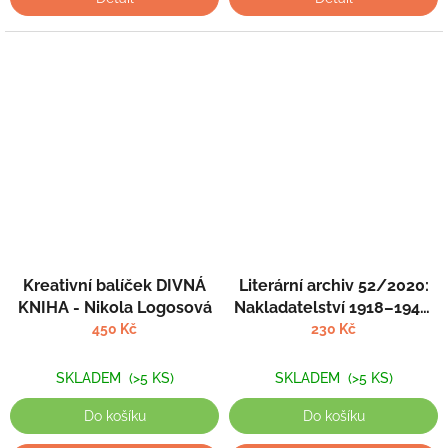
Kreativní balíček DIVNÁ
Literární archiv 52/2020:
KNIHA - Nikola Logosová
Nakladatelství 1918–1949.
Mezi okrajem a centrem -
450 Kč
230 Kč
Kolektiv autorů
SKLADEM
(>5 KS)
SKLADEM
(>5 KS)
Do košíku
Do košíku