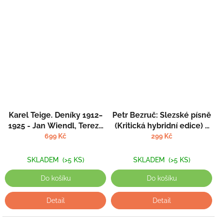
Karel Teige. Deníky 1912‒
Petr Bezruč: Slezské písně
1925 - Jan Wiendl, Tereza
(Kritická hybridní edice) -
Sudzinová, Tomáš Pavlíček
Jiří Flaišman, Michal Kosák,
699 Kč
299 Kč
(eds.)
Kristýna Merthová (eds.)
SKLADEM
(>5 KS)
SKLADEM
(>5 KS)
Do košíku
Do košíku
Detail
Detail