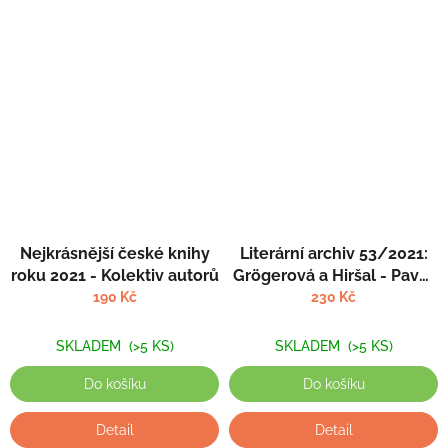
Nejkrásnější české knihy
Literární archiv 53/2021:
roku 2021 - Kolektiv autorů
Grögerová a Hiršal - Pavel
Novotný (ed.)
190 Kč
230 Kč
SKLADEM
(>5 KS)
SKLADEM
(>5 KS)
Do košíku
Do košíku
Detail
Detail