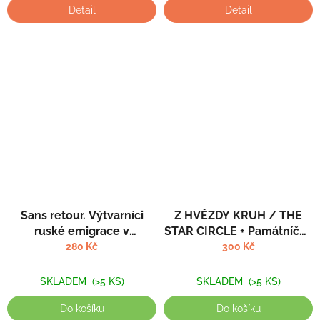
Detail
Detail
Sans retour. Výtvarníci
Z HVĚZDY KRUH / THE
ruské emigrace v
STAR CIRCLE + Památníček
meziválečné Praze - Jakub
- Kolektiv autorů; grafický
280 Kč
300 Kč
Hauser
design Štěpán Malovec,
Martin Odehnal
SKLADEM
(>5 KS)
SKLADEM
(>5 KS)
Do košíku
Do košíku