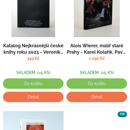
Katalog Nejkrásnější české
Alois Wierer, malíř staré
knihy roku 2023 - Veronika
Prahy - Karel Kolařík, Pavel
Bendová (ed.)
Růt
349 Kč
1 090 Kč
SKLADEM
(>5 KS)
SKLADEM
(>5 KS)
Do košíku
Do košíku
Detail
Detail
TIP