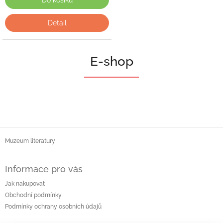
Do košíku
Detail
E-shop
Z
á
Muzeum literatury
p
a
Informace pro vás
t
Jak nakupovat
í
Obchodní podmínky
Podmínky ochrany osobních údajů