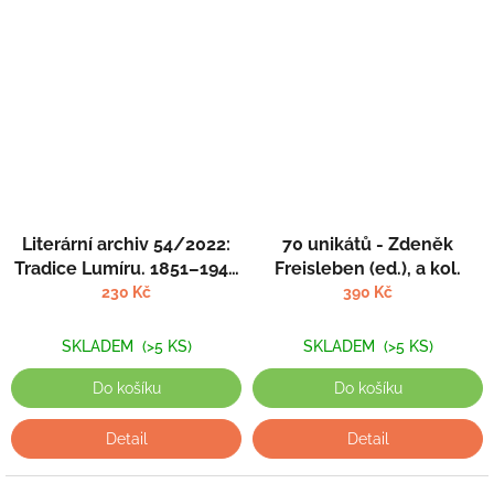
Literární archiv 54/2022:
70 unikátů - Zdeněk
Tradice Lumíru. 1851–1940
Freisleben (ed.), a kol.
- Kolektiv autorů; Lukáš
230 Kč
390 Kč
Holeček (ed.)
SKLADEM
(>5 KS)
SKLADEM
(>5 KS)
Do košíku
Do košíku
Detail
Detail