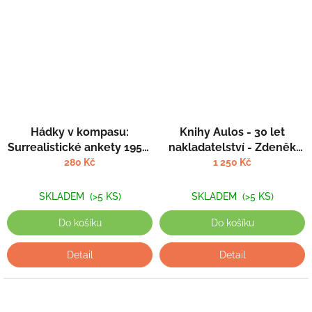
Hádky v kompasu:
Knihy Aulos - 30 let
Surrealistické ankety 1951-
nakladatelství - Zdeněk
1986 - František Dryje,
Křenek
280 Kč
1 250 Kč
Šimon Wikstrom Svěrák,
Ladislav Šerý (eds.)
SKLADEM
(>5 KS)
SKLADEM
(>5 KS)
Do košíku
Do košíku
Detail
Detail