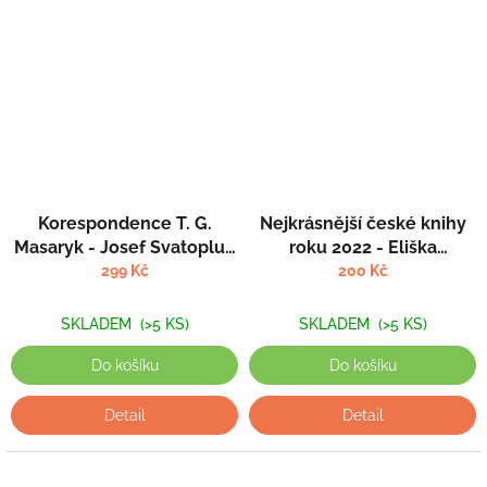
Korespondence T. G.
Nejkrásnější české knihy
Masaryk - Josef Svatopluk
roku 2022 - Eliška
Machar (Svazek III, 1897-
Boumová (ed.)
299 Kč
200 Kč
1900)
SKLADEM
(>5 KS)
SKLADEM
(>5 KS)
Do košíku
Do košíku
Detail
Detail