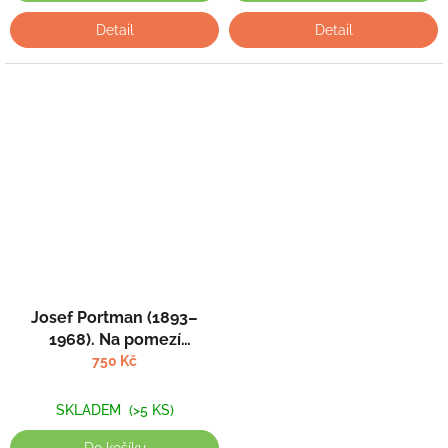
Detail
Detail
Josef Portman (1893–
1968). Na pomezí
bibliománie - Vilma
750 Kč
Hubáčková, Bronislava
Rokytová (eds.)
SKLADEM
(>5 KS)