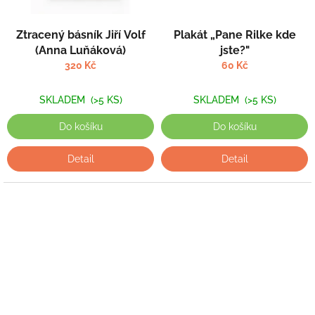
Ztracený básník Jiří Volf
Plakát „Pane Rilke kde
(Anna Luňáková)
jste?"
320 Kč
60 Kč
SKLADEM
(>5 KS)
SKLADEM
(>5 KS)
Do košíku
Do košíku
Detail
Detail