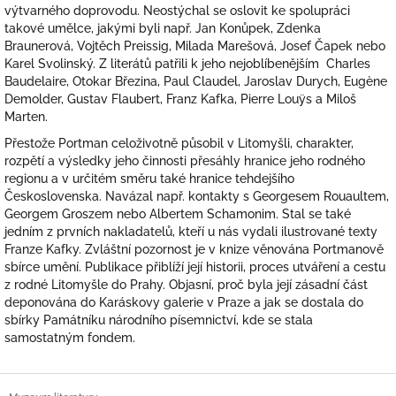
výtvarného doprovodu. Neostýchal se oslovit ke spolupráci
takové umělce, jakými byli např. Jan Konůpek, Zdenka
Braunerová, Vojtěch Preissig, Milada Marešová, Josef Čapek nebo
Karel Svolinský. Z literátů patřili k jeho nejoblíbenějším Charles
Baudelaire, Otokar Březina, Paul Claudel, Jaroslav Durych, Eugène
Demolder, Gustav Flaubert, Franz Kafka, Pierre Louÿs a Miloš
Marten.
Přestože Portman celoživotně působil v Litomyšli, charakter,
rozpětí a výsledky jeho činnosti přesáhly hranice jeho rodného
regionu a v určitém směru také hranice tehdejšího
Československa. Navázal např. kontakty s Georgesem Rouaultem,
Georgem Groszem nebo Albertem Schamonim. Stal se také
jedním z prvních nakladatelů, kteří u nás vydali ilustrované texty
Franze Kafky. Zvláštní pozornost je v knize věnována Portmanově
sbírce umění. Publikace přiblíží její historii, proces utváření a cestu
z rodné Litomyšle do Prahy. Objasní, proč byla její zásadní část
deponována do Karáskovy galerie v Praze a jak se dostala do
sbírky Památníku národního písemnictví, kde se stala
samostatným fondem.
Z