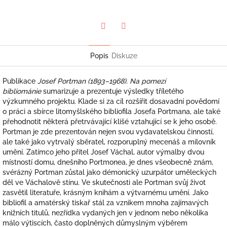
Twitter
Facebook
Popis
Diskuze
Publikace
Josef Portman (1893–1968). Na pomezí
bibliománie
sumarizuje a prezentuje výsledky tříletého
výzkumného projektu. Klade si za cíl rozšířit dosavadní povědomí
o práci a sbírce litomyšlského bibliofila Josefa Portmana, ale také
přehodnotit některá přetrvávající klišé vztahující se k jeho osobě.
Portman je zde prezentován nejen svou vydavatelskou činností,
ale také jako vytrvalý sběratel, rozporuplný mecenáš a milovník
umění. Zatímco jeho přítel Josef Váchal, autor výmalby dvou
místností domu, dnešního Portmonea, je dnes všeobecně znám,
svérázný Portman zůstal jako démonický uzurpátor uměleckých
děl ve Váchalově stínu. Ve skutečnosti ale Portman svůj život
zasvětil literatuře, krásným knihám a výtvarnému umění. Jako
bibliofil a amatérský tiskař stál za vznikem mnoha zajímavých
knižních titulů, nezřídka vydaných jen v jednom nebo několika
málo výtiscích, často doplněných důmyslným výběrem