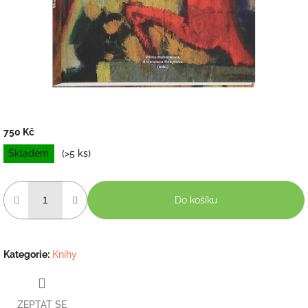
750 Kč
Měrná
Skladem
(>5 ks)
cena:
Do košíku
Kategorie
:
Knihy
ZEPTAT SE