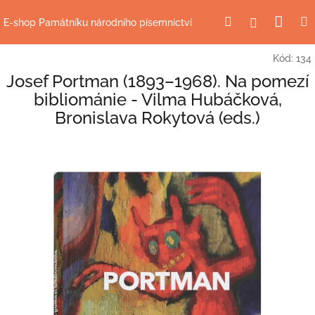
Přejít
Nák
Hledat
Přihlášení
na
E-shop Památníku národního písemnictví
obsah
koší
Kód:
134
Josef Portman (1893–1968). Na pomezí
bibliománie - Vilma Hubáčková,
Bronislava Rokytová (eds.)